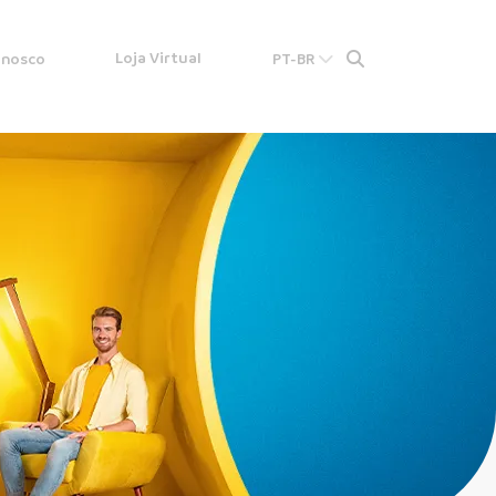
Loja Virtual
onosco
PT-BR