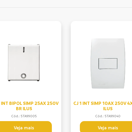
INT BIPOL SIMP 25AX 250V
CJ 1 INT SIMP 10AX 250V 4
BR ILUS
ILUS
Cód.: 5TA99005
Cód.: 5TA99040
Veja mais
Veja mais