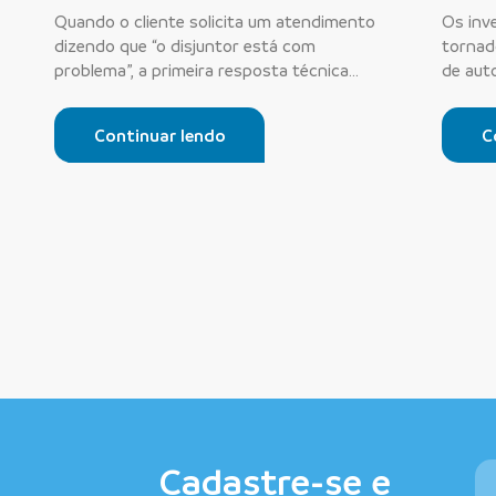
Quando o cliente solicita um atendimento
Os inv
dizendo que “o disjuntor está com
tornad
problema”, a primeira resposta técnica
de auto
nem s...
e in...
Continuar lendo
C
Cadastre-se e