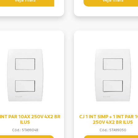
 INT PAR 10AX 250V 4X2 BR
CJ 1 INT SIMP + 1 INT PAR 
ILUS
250V 4X2 BR ILUS
Cód.: 5TA99048
Cód.: 5TA99050