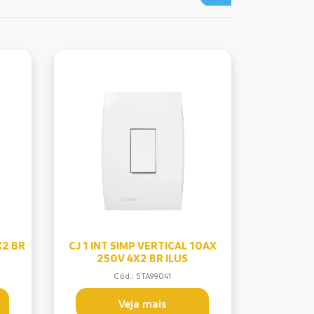
X2 BR
CJ 1 INT SIMP VERTICAL 10AX
250V 4X2 BR ILUS
Cód.: 5TA99041
Veja mais