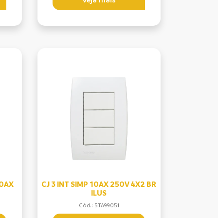
10AX
CJ 3 INT SIMP 10AX 250V 4X2 BR
ILUS
Cód.: 5TA99051