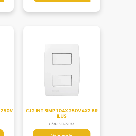
X 250V
CJ 2 INT SIMP 10AX 250V 4X2 BR
ILUS
Cód.: 5TA99047
Veja mais