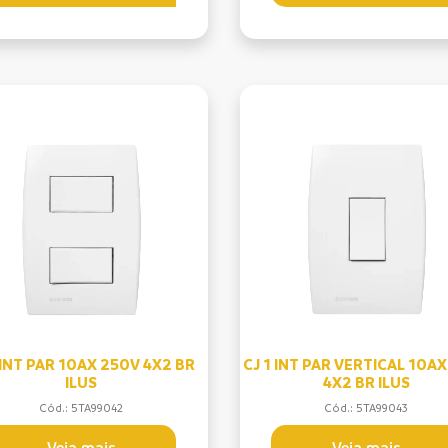
 INT PAR 10AX 250V 4X2 BR
CJ 1 INT PAR VERTICAL 10A
ILUS
4X2 BR ILUS
Cód.: 5TA99042
Cód.: 5TA99043
Veja mais
Veja mais