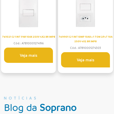
761021 CJ 1 INT PAR 10AX 250V 4X2 BR IMPB
769901 CJ 1 INT SIMP 10AX + 1 TOM 2P+T 10A
250V 4X2 BR IMPB
Cód.: A7B10001274196
Cód.: A7B10001274303
Veja mais
Veja mais
NOTÍCIAS
Blog da
Soprano