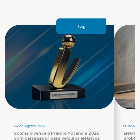
Tag
04 de Agosto, 2026
08 de Mai
Soprano vence o Prêmio Potência 2026
Eletric
com carregador para veículos elétricos
proble