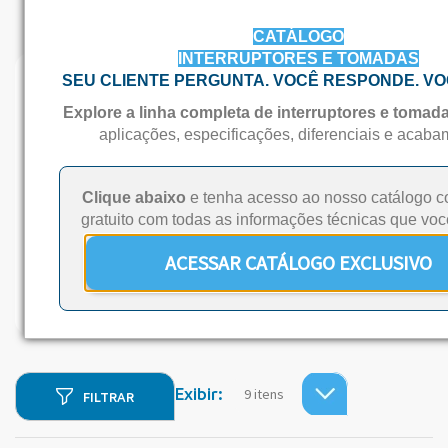
CATÁLOGO
INTERRUPTORES E TOMADAS
SEU CLIENTE PERGUNTA. VOCÊ RESPONDE. VO
Imperia Brilho
Explore a linha completa de interruptores e tomad
Interruptores e Tomadas foram desenvolvidos
aplicações, especificações, diferenciais e acaba
privilegiando a versatilidade encontrada em cada
projeto. São o complemento perfeito para seu
Clique abaixo
e tenha acesso ao nosso catálogo c
ambiente!
gratuito com todas as informações técnicas que voc
ACESSAR CATÁLOGO EXCLUSIVO
Download do catálogo
Exibir:
FILTRAR