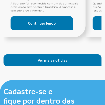
A Soprano foi reconhecida com um dos principais
Quando o
prêmios do setor elétrico brasileiro. A empresa é
que “o di
vencedora do V Prêmio...
resposta 
Continuar lendo
Ver mais notícias
Cadastre-se e
fique por dentro das