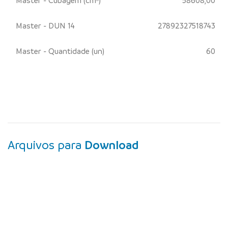
Master - Cubagem (cm³)
58608,00
Master - DUN 14
27892327518743
Master - Quantidade (un)
60
Arquivos para
Download