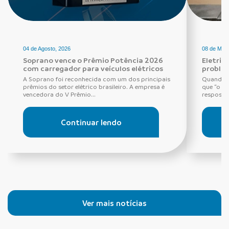
04 de Agosto, 2026
08 de Maio
Soprano vence o Prêmio Potência 2026
Eletric
com carregador para veículos elétricos
proble
A Soprano foi reconhecida com um dos principais
Quando o
prêmios do setor elétrico brasileiro. A empresa é
que “o di
vencedora do V Prêmio...
resposta 
Continuar lendo
Ver mais notícias