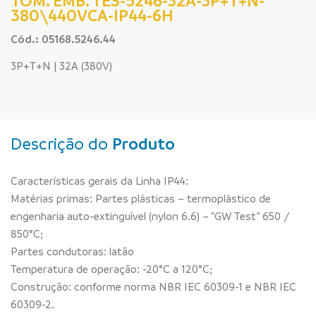
TOM. EMB. TES-5246-32A-3P+T+N-
380\440VCA-IP44-6H
Cód.: 05168.5246.44
3P+T+N | 32A (380V)
Descrição do
Produto
Características gerais da Linha IP44:
Matérias primas: Partes plásticas – termoplástico de
engenharia auto-extinguível (nylon 6.6) – “GW Test” 650 /
850°C;
Partes condutoras: latão
Temperatura de operação: -20°C a 120°C;
Construção: conforme norma NBR IEC 60309-1 e NBR IEC
60309-2.