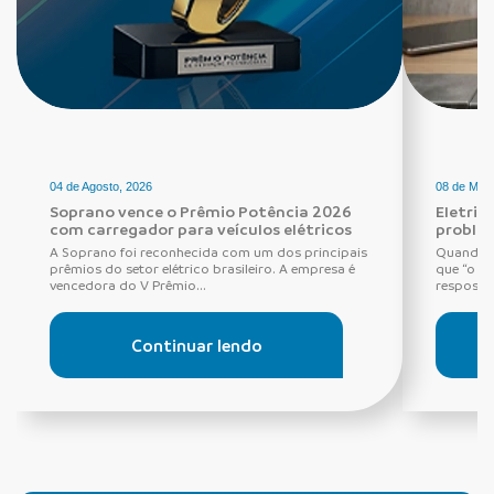
04 de Agosto, 2026
08 de Maio
Soprano vence o Prêmio Potência 2026
Eletric
com carregador para veículos elétricos
proble
A Soprano foi reconhecida com um dos principais
Quando o
prêmios do setor elétrico brasileiro. A empresa é
que “o di
vencedora do V Prêmio...
resposta 
Continuar lendo