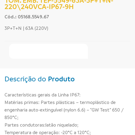
TOM. EMB. TEP-5549-63A-3P+T+N-
220\240VCA-IP67-9H
Cód.: 05168.5549.67
3P+T+N | 63A (220V)
Faça Seu Pedido Online
Descrição do
Produto
Características gerais da Linha IP67:
Matérias primas: Partes plásticas – termoplástico de
engenharia auto-extinguível (nylon 6.6) – “GW Test” 650 /
850°C;
Partes condutoras:latão niquelado;
Temperatura de operação: -20°C a 120°C;