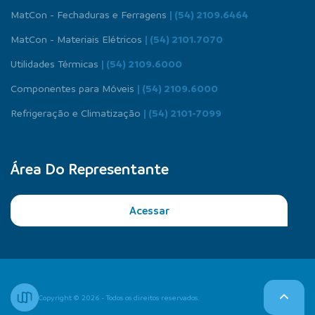
MatCon - Fechaduras e Ferragens
| (54) 2109.6464
MatCon - Materiais Elétricos
| (54) 2101.7070
Utilidades Térmicas
| (54) 2109.6000
Componentes para Móveis
| (54) 2109.6000
Refrigeração e Climatização
| (54) 2101-7099
Área Do Representante
Acessar
Copyright © 2026 - Todos os direitos reservados.