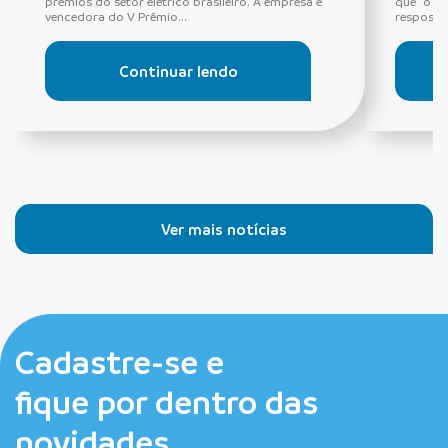
prêmios do setor elétrico brasileiro. A empresa é
que “o di
vencedora do V Prêmio...
resposta 
Continuar lendo
Ver mais notícias
Cadastre-se e
fique por dentro das
novidades