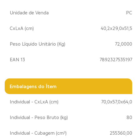
Unidade de Venda
PC
CxLxA (cm)
40,2x29,0x51,5
Peso Líquido Unitário (Kg)
72,0000
EAN 13
7892327535197
Embalagens do Ítem
Individual - CxLxA (cm)
70,0x57,0x64,0
Individual - Peso Bruto (kg)
80
Individual - Cubagem (cm³)
255360,00