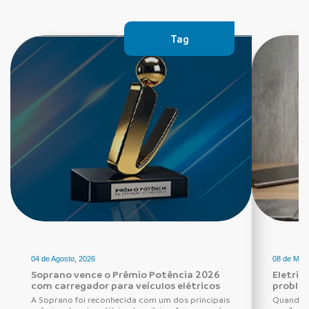
Tag
04 de Agosto, 2026
08 de Maio
Soprano vence o Prêmio Potência 2026
Eletric
com carregador para veículos elétricos
proble
A Soprano foi reconhecida com um dos principais
Quando o