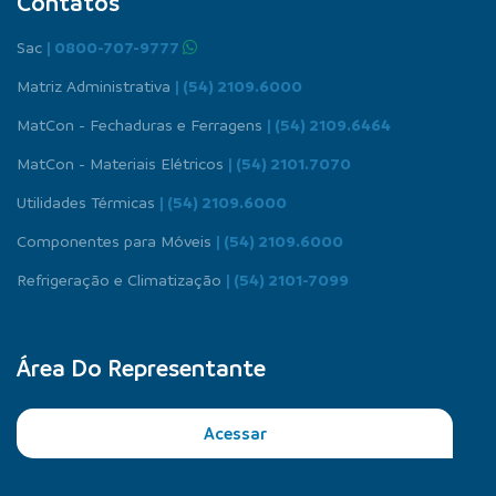
Contatos
Sac
| 0800-707-9777
Matriz Administrativa
| (54) 2109.6000
MatCon - Fechaduras e Ferragens
| (54) 2109.6464
MatCon - Materiais Elétricos
| (54) 2101.7070
Utilidades Térmicas
| (54) 2109.6000
Componentes para Móveis
| (54) 2109.6000
Refrigeração e Climatização
| (54) 2101-7099
Área Do Representante
Acessar