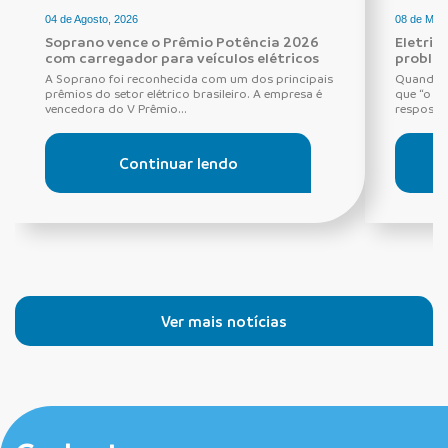
04 de Agosto, 2026
08 de Maio
Soprano vence o Prêmio Potência 2026
Eletric
com carregador para veículos elétricos
proble
A Soprano foi reconhecida com um dos principais
Quando o
prêmios do setor elétrico brasileiro. A empresa é
que “o di
vencedora do V Prêmio...
resposta 
Continuar lendo
Ver mais notícias