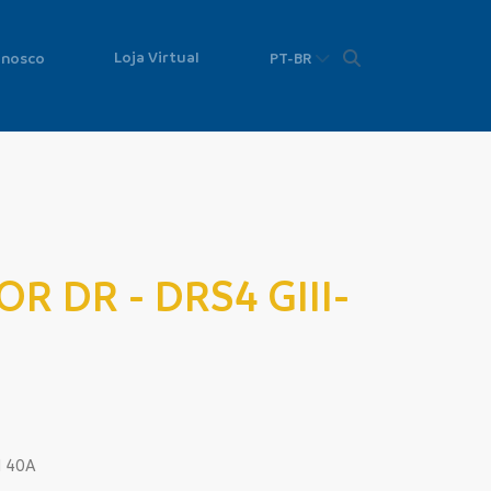
Loja Virtual
onosco
PT-BR
R DR - DRS4 GIII-
I 40A