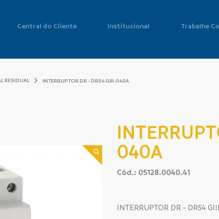
Central do Cliente
Institucional
Trabalhe C
L RESIDUAL
INTERRUPTOR DR - DRS4 GIII-040A
INTERRUPTO
040A
Cód.: 05128.0040.41
INTERRUPTOR DR - DRS4 GII