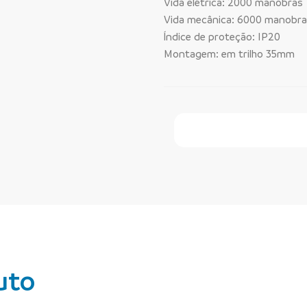
Vida elétrica: 2000 manobras
Vida mecânica: 6000 manobr
Índice de proteção: IP20
Montagem: em trilho 35mm
Faça Seu Pedido Onl
uto