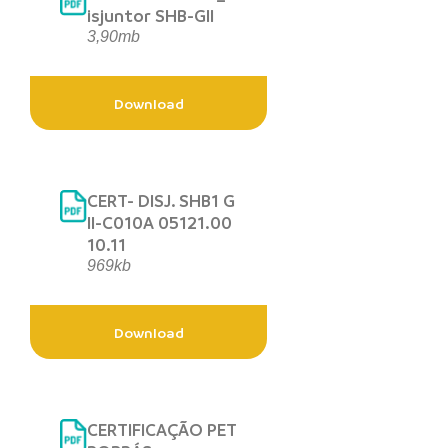
isjuntor SHB-GII
3,90mb
Download
CERT- DISJ. SHB1 G
II-C010A 05121.00
10.11
969kb
Download
CERTIFICAÇÃO PET