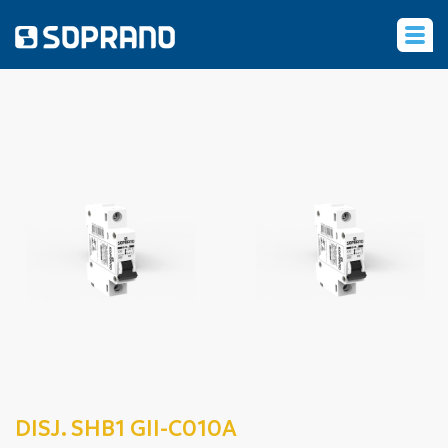
‹
DISJ. SHB1 GII-C010A