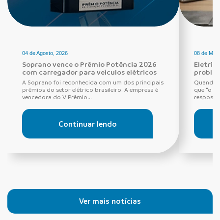
04 de Agosto, 2026
08 de Maio
Soprano vence o Prêmio Potência 2026
Eletric
com carregador para veículos elétricos
proble
A Soprano foi reconhecida com um dos principais
Quando o
prêmios do setor elétrico brasileiro. A empresa é
que “o di
vencedora do V Prêmio...
resposta 
Continuar lendo
Ver mais notícias