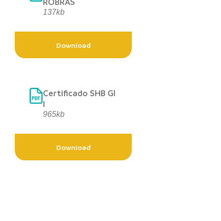
ROBRÁS
137kb
Download
Certificado SHB GI
I
965kb
Download