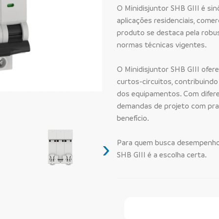
O Minidisjuntor SHB GIII é si
aplicações residenciais, comer
produto se destaca pela robu
normas técnicas vigentes.
O Minidisjuntor SHB GIII ofer
curtos-circuitos, contribuind
dos equipamentos. Com difere
demandas de projeto com prat
benefício.
›
Para quem busca desempenho 
SHB GIII é a escolha certa.
Faça Seu Pedido Onl