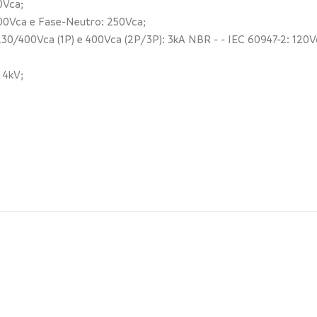
0Vca;
500Vca e Fase-Neutro: 250Vca;
0/400Vca (1P) e 400Vca (2P/3P): 3kA NBR - - IEC 60947-2: 120Vc
 4kV;