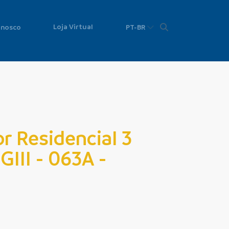
Loja Virtual
onosco
PT-BR
r Residencial 3
GIII - 063A -