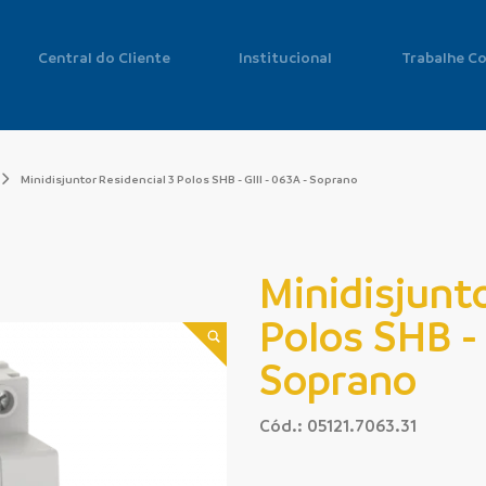
Central do Cliente
Institucional
Trabalhe C
Minidisjuntor Residencial 3 Polos SHB - GIII - 063A - Soprano
Minidisjunto
Polos SHB - 
Soprano
Cód.: 05121.7063.31