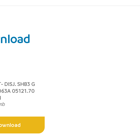
nload
- DISJ. SHB3 G
C063A 05121.70
1
mb
ownload