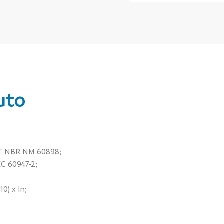
uto
BNT NBR NM 60898;
C 60947-2;
0) x In;