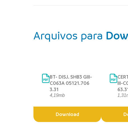
Arquivos para
Dow
BT- DISJ. SHB3 GIII-
CERT
C063A 05121.706
III-
3.31
63.3
4,19mb
1,31
Download
D