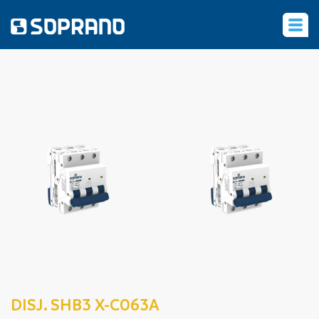
‹
DISJ. SHB3 X-C063A