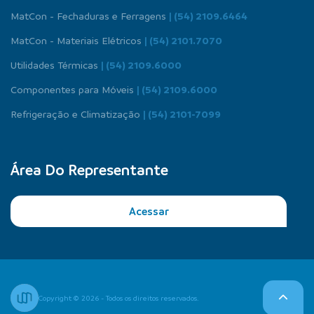
MatCon - Fechaduras e Ferragens
| (54) 2109.6464
MatCon - Materiais Elétricos
| (54) 2101.7070
Utilidades Térmicas
| (54) 2109.6000
Componentes para Móveis
| (54) 2109.6000
Refrigeração e Climatização
| (54) 2101-7099
Área Do Representante
Acessar
Copyright © 2026 - Todos os direitos reservados.