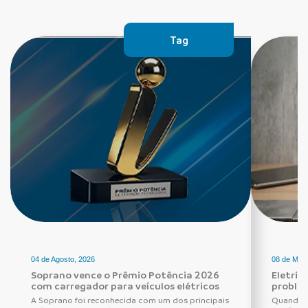
Tag
04 de Agosto, 2026
08 de Maio
Soprano vence o Prêmio Potência 2026
Eletric
com carregador para veículos elétricos
proble
A Soprano foi reconhecida com um dos principais
Quando o