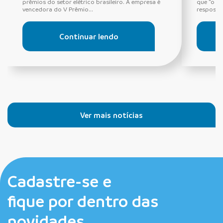
prêmios do setor elétrico brasileiro. A empresa é
que “o di
vencedora do V Prêmio...
resposta 
Continuar lendo
Ver mais notícias
Cadastre-se e
fique por dentro das
novidades