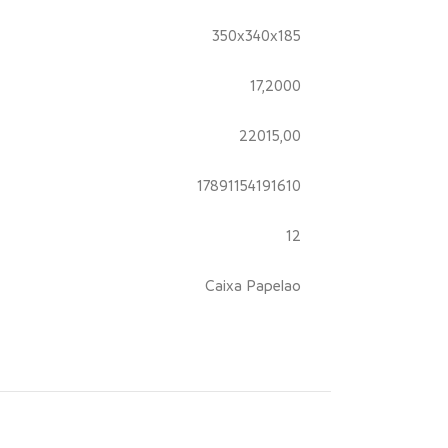
350x340x185
17,2000
22015,00
17891154191610
12
Caixa Papelao