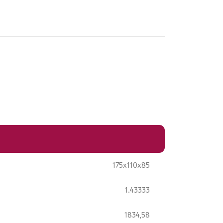
175x110x85
1.43333
1834,58