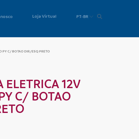
Loja Virtual
onosco
PT-BR
O PY C/ BOTAO DIR/ESQ PRETO
 ELETRICA 12V
PY C/ BOTAO
RETO