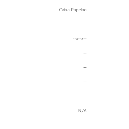
Caixa Papelao
--x--x--
--
--
--
N/A