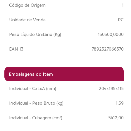
Código de Origem
1
Unidade de Venda
PC
Peso Líquido Unitário (Kg)
150500,0000
EAN 13
7892327066370
Embalagens do Ítem
Individual - CxLxA (mm)
204x195x115
Individual - Peso Bruto (kg)
1.59
Individual - Cubagem (cm³)
5412,00