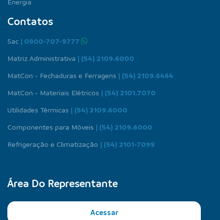
Energia
Contatos
Sac
| 0800-707-9777
Matriz Administrativa
| (54) 2109.6000
MatCon - Fechaduras e Ferragens
| (54) 2109.6464
MatCon - Materiais Elétricos
| (54) 2101.7070
Utilidades Térmicas
| (54) 2109.6000
Componentes para Móveis
| (54) 2109.6000
Refrigeração e Climatização
| (54) 2101-7099
Área Do Representante
Acessar