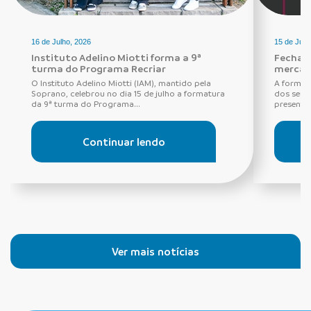
16 de Julho, 2026
15 de Julh
Instituto Adelino Miotti forma a 9ª
Fechadu
turma do Programa Recriar
mercad
O Instituto Adelino Miotti (IAM), mantido pela
A forma 
Soprano, celebrou no dia 15 de julho a formatura
dos seus
da 9ª turma do Programa...
presentes
Continuar lendo
Ver mais notícias