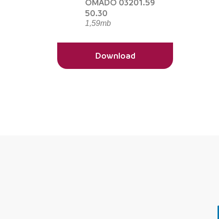
OMADO 03201.59
50.30
1,59mb
Download