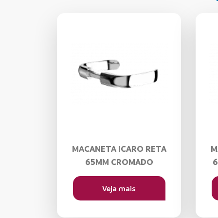
MACANETA ICARO RETA
M
65MM CROMADO
6
Veja mais