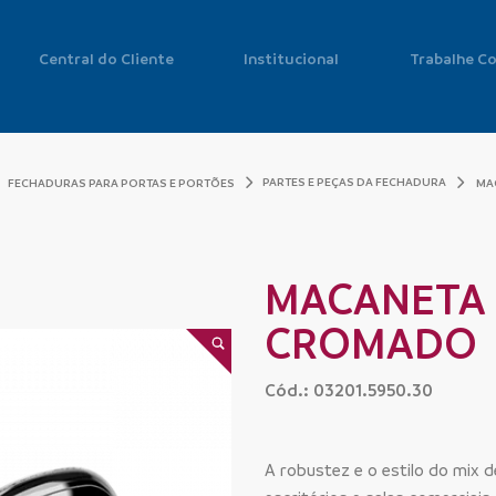
Central do Cliente
Institucional
Trabalhe C
PARTES E PEÇAS DA FECHADURA
FECHADURAS PARA PORTAS E PORTÕES
MA
MACANETA 
CROMADO
Cód.: 03201.5950.30
A robustez e o estilo do mix 