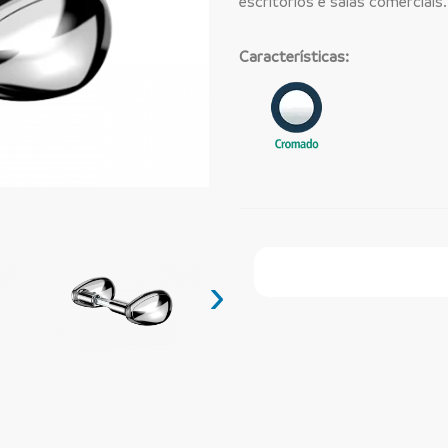
escritórios e salas comerciais.
Características:
Faça Seu Pedido Onl
›