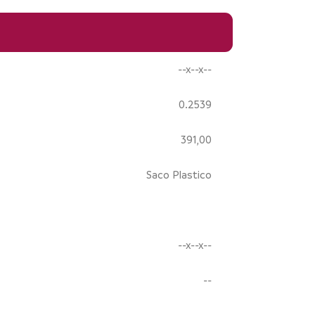
--x--x--
0.2539
391,00
Saco Plastico
--x--x--
--
--