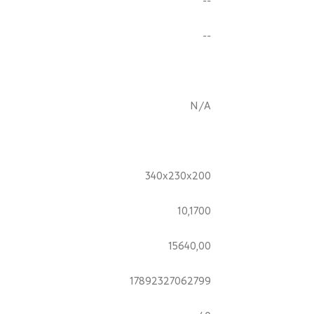
--
N/A
340x230x200
10,1700
15640,00
17892327062799