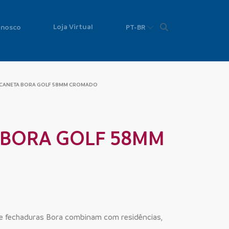
Loja Virtual
onosco
PT-BR
CANETA BORA GOLF 58MM CROMADO
BORA GOLF 58MM
de fechaduras Bora combinam com residências,