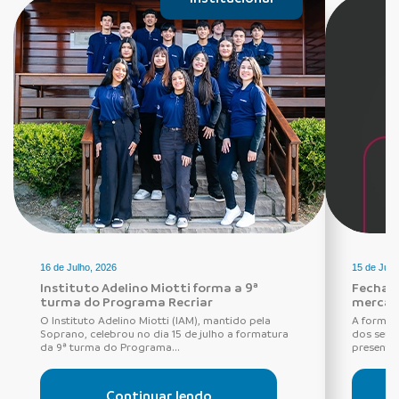
16 de Julho, 2026
15 de Julh
Instituto Adelino Miotti forma a 9ª
Fechadu
turma do Programa Recriar
mercad
O Instituto Adelino Miotti (IAM), mantido pela
A forma 
Soprano, celebrou no dia 15 de julho a formatura
dos seus
da 9ª turma do Programa...
presentes
Continuar lendo