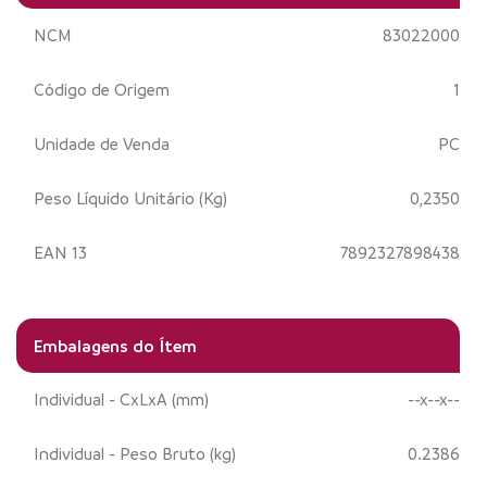
NCM
83022000
Código de Origem
1
Unidade de Venda
PC
Peso Líquido Unitário (Kg)
0,2350
EAN 13
7892327898438
Embalagens do Ítem
Individual - CxLxA (mm)
--x--x--
Individual - Peso Bruto (kg)
0.2386