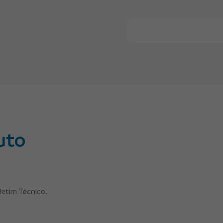
Faça Seu Pedido Onl
uto
letim Técnico.