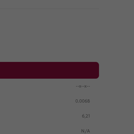
--x--x--
0.0068
6,21
N/A