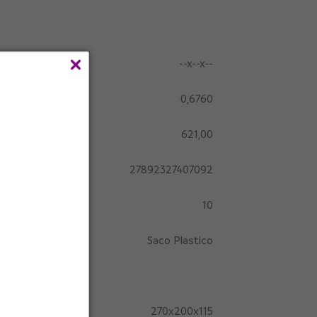
--x--x--
0,6760
621,00
27892327407092
10
Saco Plastico
270x200x115