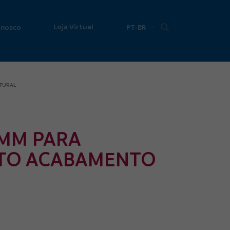
Loja Virtual
onosco
PT-BR
TURAL
7MM PARA
TO ACABAMENTO