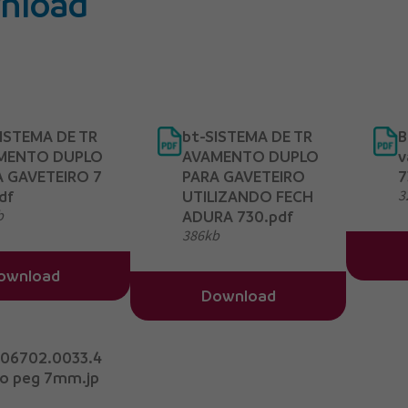
nload
ISTEMA DE TR
bt-SISTEMA DE TR
B
MENTO DUPLO
AVAMENTO DUPLO
v
A GAVETEIRO 7
PARA GAVETEIRO
7
3
df
UTILIZANDO FECH
b
ADURA 730.pdf
386kb
ownload
Download
-06702.0033.4
no peg 7mm.jp