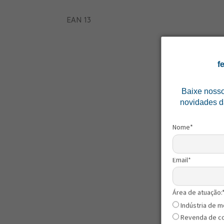
EAN 13
f
Baixe noss
novidades d
Nome*
Email*
Área de atuação:
Indústria de m
Revenda de c