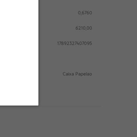
0,6760
6210,00
17892327407095
Caixa Papelao