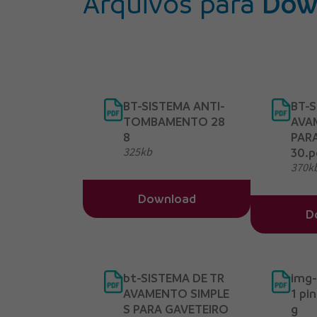
Arquivos para
Dow
BT-SISTEMA ANTI-
BT-S
TOMBAMENTO 28
AVA
8
PAR
325kb
30.p
370k
Download
D
bt-SISTEMA DE TR
img
AVAMENTO SIMPLE
1 pi
S PARA GAVETEIRO
g