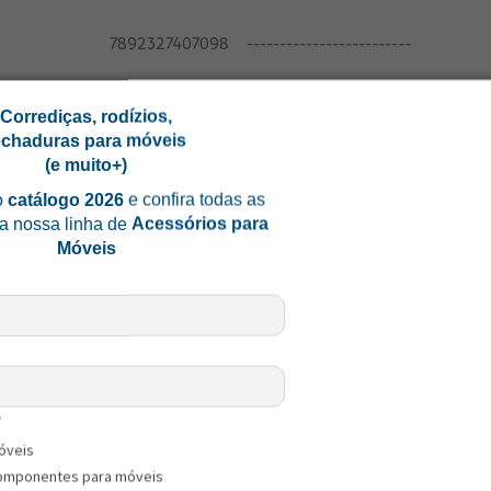
7892327407098
-------------------------
Coletiva - CxLxA (mm)
Corrediças, rodízios,
echaduras para móveis
Coletiva - Peso Bruto (kg)
(e muito+)
o
catálogo 2026
e confira todas as
Coletiva - Cubagem (cm³)
a nossa linha de
Acessórios para
Móveis
Coletiva - DUN 14
Coletiva - Quantidade (un)
Coletiva - Tipo Embalagem
*
-------------------------
óveis
omponentes para móveis
Master - CxLxA (mm)