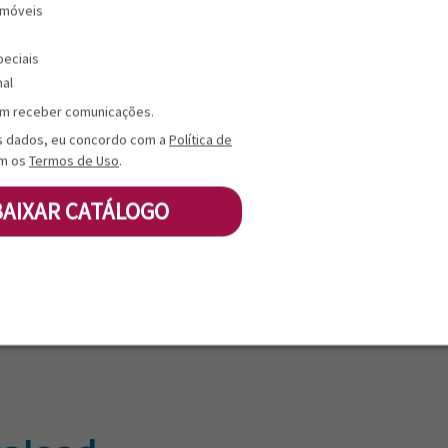
 móveis
Master - Peso Bruto (kg)
peciais
nal
Master - Cubagem (cm³)
m receber comunicações.
s dados, eu concordo com a
Política de
Master - DUN 14
m os
Termos de Uso
.
Master - Quantidade (un)
BAIXAR CATÁLOGO
Master - Tipo Embalagem