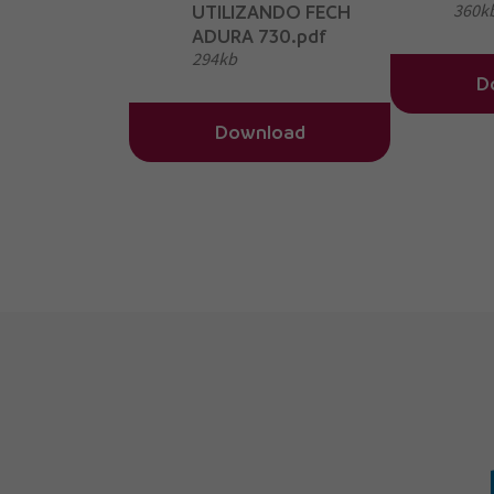
360k
UTILIZANDO FECH
ADURA 730.pdf
294kb
D
Download