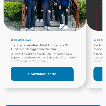
16 de Julho, 2026
15 de Julh
Instituto Adelino Miotti forma a 9ª
Fechadu
turma do Programa Recriar
mercad
O Instituto Adelino Miotti (IAM), mantido pela
A forma 
Soprano, celebrou no dia 15 de julho a formatura
dos seus
da 9ª turma do Programa...
presentes
Continuar lendo