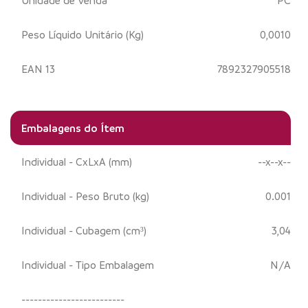
Unidade de Venda
PC
Peso Líquido Unitário (Kg)
0,0010
EAN 13
7892327905518
Embalagens do Ítem
Individual - CxLxA (mm)
--x--x--
Individual - Peso Bruto (kg)
0.001
Individual - Cubagem (cm³)
3,04
Individual - Tipo Embalagem
N/A
-------------------------