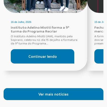
16 de Julho, 2026
15 de Julh
Instituto Adelino Miotti forma a 9ª
Fechadu
turma do Programa Recriar
mercad
O Instituto Adelino Miotti (IAM), mantido pela
A forma 
Soprano, celebrou no dia 15 de julho a formatura
dos seus
da 9ª turma do Programa...
presentes
Continuar lendo
Ver mais notícias