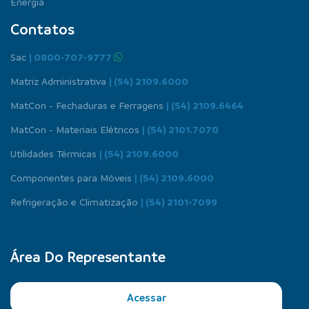
Energia
Contatos
Sac
| 0800-707-9777
Matriz Administrativa
| (54) 2109.6000
MatCon - Fechaduras e Ferragens
| (54) 2109.6464
MatCon - Materiais Elétricos
| (54) 2101.7070
Utilidades Térmicas
| (54) 2109.6000
Componentes para Móveis
| (54) 2109.6000
Refrigeração e Climatização
| (54) 2101-7099
Área Do Representante
Acessar