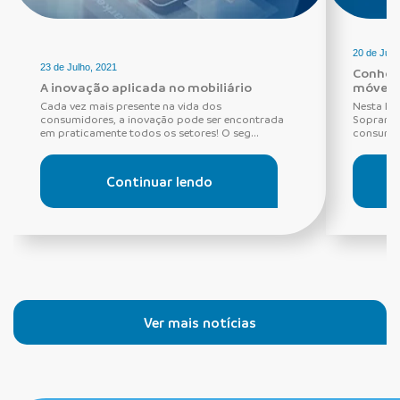
20 de Julh
23 de Julho, 2021
Conheça
A inovação aplicada no mobiliário
móveis
Cada vez mais presente na vida dos
Nesta lin
consumidores, a inovação pode ser encontrada
Soprano 
em praticamente todos os setores! O seg...
consumid
Continuar lendo
Ver mais notícias