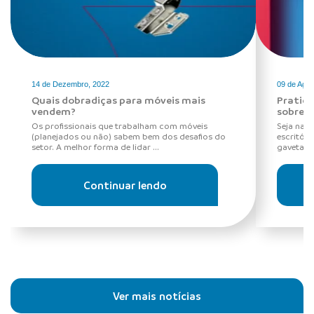
14 de Dezembro, 2022
09 de Agos
Quais dobradiças para móveis mais
Pratici
vendem?
sobre c
Os profissionais que trabalham com móveis
Seja na 
(planejados ou não) sabem bem dos desafios do
escritór
setor. A melhor forma de lidar ...
gaveta qu
Continuar lendo
Ver mais notícias