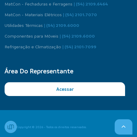
MatCon - Fechaduras e Ferragens
| (54) 2109.6464
MatCon - Materiais Elétricos
| (54) 2101.7070
Utilidades Térmicas
| (54) 2109.6000
Componentes para Móveis
| (54) 2109.6000
Refrigeração e Climatização
| (54) 2101-7099
Área Do Representante
Acessar
Copyright © 2026 - Todos os direitos reservados.