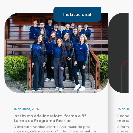
Institucional
16 de Julho, 2026
15 de Julh
Instituto Adelino Miotti forma a 9ª
Fechadu
turma do Programa Recriar
mercad
O Instituto Adelino Miotti (IAM), mantido pela
A forma 
Soprano, celebrou no dia 15 de julho a formatura
dos seus