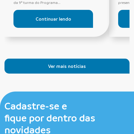
da 9ª turma do Programa...
presentes
Continuar lendo
Ver mais notícias
Cadastre-se e
fique por dentro das
novidades