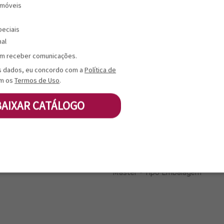
 móveis
-------------------------
peciais
nal
Master - CxLxA (mm)
m receber comunicações.
s dados, eu concordo com a
Política de
Master - Peso Bruto (kg)
m os
Termos de Uso
.
Master - Cubagem (cm³)
BAIXAR CATÁLOGO
Master - DUN 14
Master - Quantidade (un)
Master - Tipo Embalagem