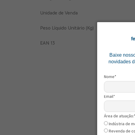
Unidade de Venda
Peso Líquido Unitário (Kg)
f
EAN 13
Baixe noss
novidades d
Nome*
Email*
Área de atuação:
Indústria de m
Revenda de c