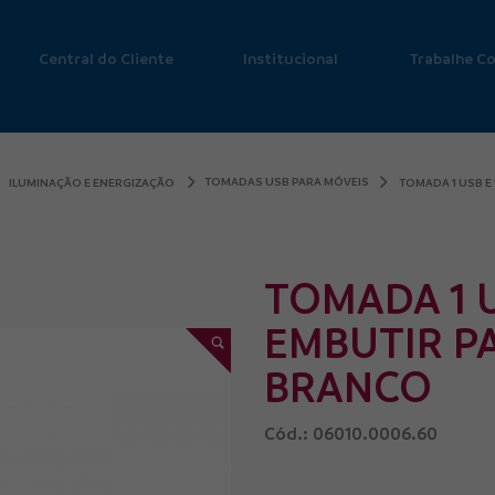
Central do Cliente
Institucional
Trabalhe C
TOMADAS USB PARA MÓVEIS
ILUMINAÇÃO E ENERGIZAÇÃO
TOMADA 1 USB E
TOMADA 1 U
EMBUTIR P
BRANCO
Cód.: 06010.0006.60