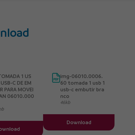
nload
 TOMADA 1 US
img-06010.0006.
1 USB-C DE EM
60 tomada 1 usb 1
R PARA MOVEI
usb-c embutir bra
RAN 06010.000
nco
46kb
mb
Download
ownload