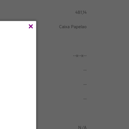
481,14
Caixa Papelao
--x--x--
--
--
--
N/A