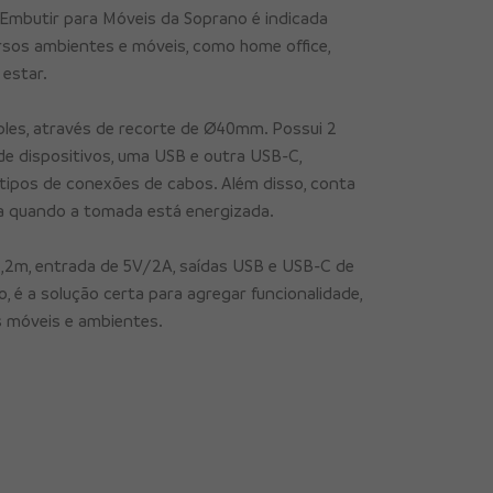
Embutir para Móveis da Soprano é indicada
rsos ambientes e móveis, como home office,
 estar.
ples, através de recorte de Ø40mm. Possui 2
e dispositivos, uma USB e outra USB-C,
tipos de conexões de cabos. Além disso, conta
za quando a tomada está energizada.
,2m, entrada de 5V/2A, saídas USB e USB-C de
é a solução certa para agregar funcionalidade,
s móveis e ambientes.