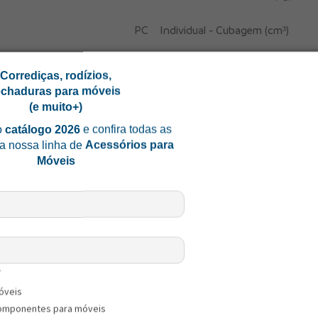
PC
Individual - Cubagem (cm³)
0,0500
Individual - Tipo Embalagem
Corrediças, rodízios,
echaduras para móveis
7892327928067
-------------------------
(e muito+)
o
catálogo 2026
e confira todas as
Coletiva - CxLxA (mm)
a nossa linha de
Acessórios para
Móveis
Coletiva - Peso Bruto (kg)
Coletiva - Cubagem (cm³)
Coletiva - DUN 14
*
Coletiva - Quantidade (un)
óveis
omponentes para móveis
Coletiva - Tipo Embalagem