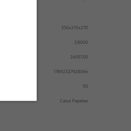
330x270x270
3,8000
24057,00
17892327928064
50
Caixa Papelao