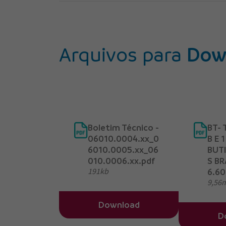
Arquivos para
Dow
Boletim Técnico -
BT-
06010.0004.xx_0
B E 
6010.0005.xx_06
BUTI
010.0006.xx.pdf
S B
191kb
6.60
9,56
Download
D