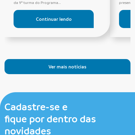
da 9ª turma do Programa...
presentes
Continuar lendo
Ver mais notícias
Cadastre-se e
fique por dentro das
novidades