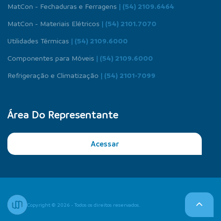
MatCon - Fechaduras e Ferragens
| (54) 2109.6464
MatCon - Materiais Elétricos
| (54) 2101.7070
Utilidades Térmicas
| (54) 2109.6000
Componentes para Móveis
| (54) 2109.6000
Refrigeração e Climatização
| (54) 2101-7099
Área Do Representante
Acessar
Copyright © 2026 - Todos os direitos reservados.