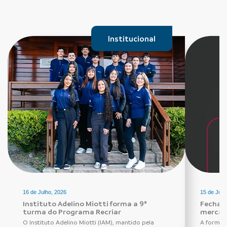
Institucional
16 de Julho, 2026
15 de Julh
Instituto Adelino Miotti forma a 9ª
Fechadu
turma do Programa Recriar
mercad
O Instituto Adelino Miotti (IAM), mantido pela
A forma 