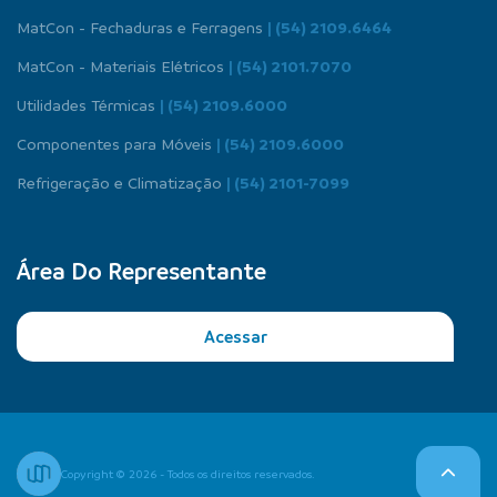
MatCon - Fechaduras e Ferragens
| (54) 2109.6464
MatCon - Materiais Elétricos
| (54) 2101.7070
Utilidades Térmicas
| (54) 2109.6000
Componentes para Móveis
| (54) 2109.6000
Refrigeração e Climatização
| (54) 2101-7099
Área Do Representante
Acessar
Copyright © 2026 - Todos os direitos reservados.