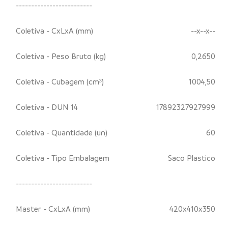
-------------------------
Coletiva - CxLxA (mm)
--x--x--
Coletiva - Peso Bruto (kg)
0,2650
Coletiva - Cubagem (cm³)
1004,50
Coletiva - DUN 14
17892327927999
Coletiva - Quantidade (un)
60
Coletiva - Tipo Embalagem
Saco Plastico
-------------------------
Master - CxLxA (mm)
420x410x350