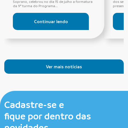
Soprano, celebrou no dia 15 de julho a formatura
dos seus
da 9ª turma do Programa...
presentes
Continuar lendo
Ver mais notícias
Cadastre-se e
fique por dentro das
novidades