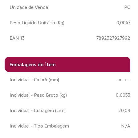
Unidade de Venda
PC
Peso Líquido Unitário (Kg)
0,0047
EAN 13
7892327927992
Embalagens do Ítem
Individual - CxLxA (mm)
--x--x--
Individual - Peso Bruto (kg)
0.0053
Individual - Cubagem (cm³)
20,09
Individual - Tipo Embalagem
N/A