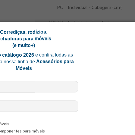
PC
Individual - Cubagem (cm³)
0,0550
Individual - Tipo Embalagem
Corrediças, rodízios,
7892327906768
-------------------------
echaduras para móveis
(e muito+)
Coletiva - CxLxA (mm)
o
catálogo 2026
e confira todas as
a nossa linha de
Acessórios para
Coletiva - Peso Bruto (kg)
Móveis
Coletiva - Cubagem (cm³)
Coletiva - DUN 14
Coletiva - Quantidade (un)
*
óveis
Coletiva - Tipo Embalagem
omponentes para móveis