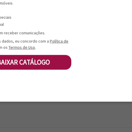
 móveis
-------------------------
peciais
Master - CxLxA (mm)
nal
m receber comunicações.
Master - Peso Bruto (kg)
s dados, eu concordo com a
Política de
m os
Termos de Uso
.
Master - Cubagem (cm³)
BAIXAR CATÁLOGO
Master - DUN 14
Master - Quantidade (un)
Master - Tipo Embalagem