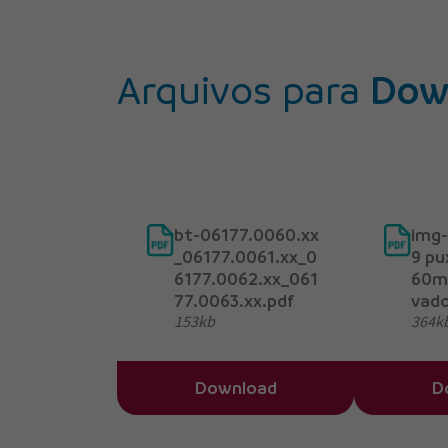
Arquivos para
Dow
bt-06177.0060.xx
img-
_06177.0061.xx_0
9 pu
6177.0062.xx_061
60mm
77.0063.xx.pdf
vado
153kb
364k
Download
D