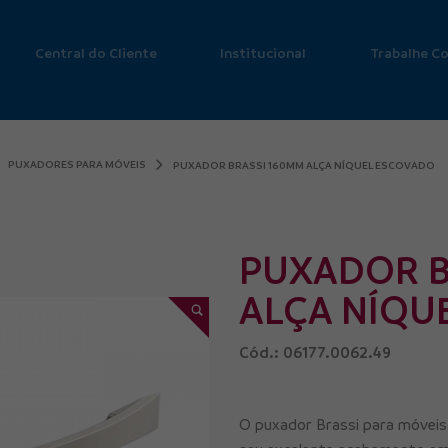
Central do Cliente
Institucional
Trabalhe C
PUXADORES PARA MÓVEIS
PUXADOR BRASSI 160MM ALÇA NÍQUEL ESCOVADO
PUXADOR B
ALÇA NÍQU
Cód.: 06177.0062.49
O puxador Brassi para móveis