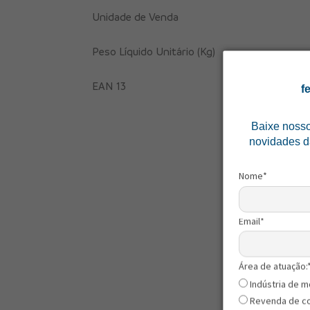
Unidade de Venda
Peso Líquido Unitário (Kg)
EAN 13
f
Baixe noss
novidades d
Nome*
Email*
Área de atuação:
Indústria de m
Revenda de c