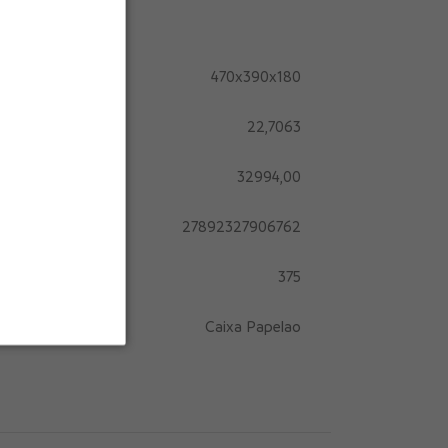
470x390x180
22,7063
32994,00
27892327906762
375
Caixa Papelao