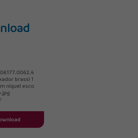
nload
06177.0062.4
xador brassi 1
 níquel esco
.jpg
b
ownload