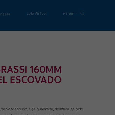
Loja Virtual
onosco
PT-BR
RASSI 160MM
EL ESCOVADO
 da Soprano em alça quadrada, destaca-se pelo