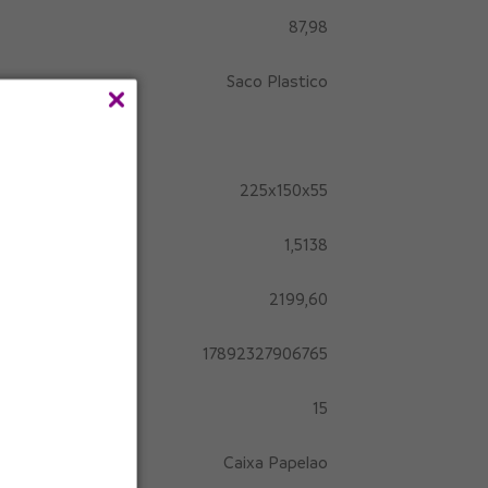
87,98
Saco Plastico
225x150x55
1,5138
2199,60
17892327906765
15
Caixa Papelao