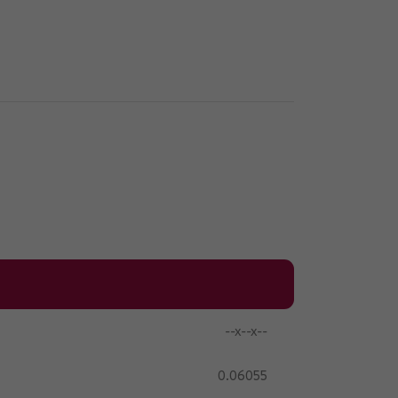
--x--x--
0.06055