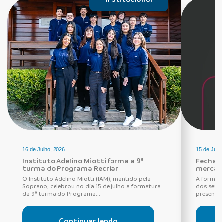
16 de Julho, 2026
15 de Julh
Instituto Adelino Miotti forma a 9ª
Fechadu
turma do Programa Recriar
mercad
O Instituto Adelino Miotti (IAM), mantido pela
A forma 
Soprano, celebrou no dia 15 de julho a formatura
dos seus
da 9ª turma do Programa...
presentes
Continuar lendo