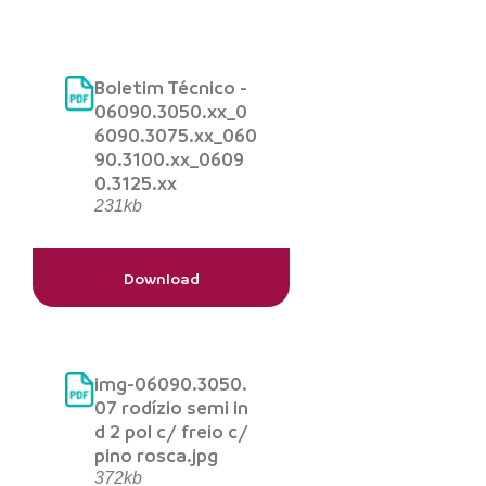
Boletim Técnico -
06090.3050.xx_0
6090.3075.xx_060
90.3100.xx_0609
0.3125.xx
231kb
Download
img-06090.3050.
07 rodízio semi in
d 2 pol c/ freio c/
pino rosca.jpg
372kb