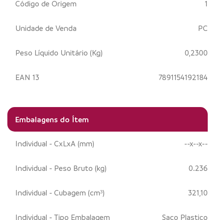
Código de Origem
1
Unidade de Venda
PC
Peso Líquido Unitário (Kg)
0,2300
EAN 13
7891154192184
Embalagens do Ítem
Individual - CxLxA (mm)
--x--x--
Individual - Peso Bruto (kg)
0.236
Individual - Cubagem (cm³)
321,10
Individual - Tipo Embalagem
Saco Plastico