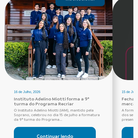
16 de Julho, 2026
15 de Julh
Instituto Adelino Miotti forma a 9ª
Fechadu
turma do Programa Recriar
mercad
O Instituto Adelino Miotti (IAM), mantido pela
A forma 
Soprano, celebrou no dia 15 de julho a formatura
dos seus
da 9ª turma do Programa...
presentes
Continuar lendo