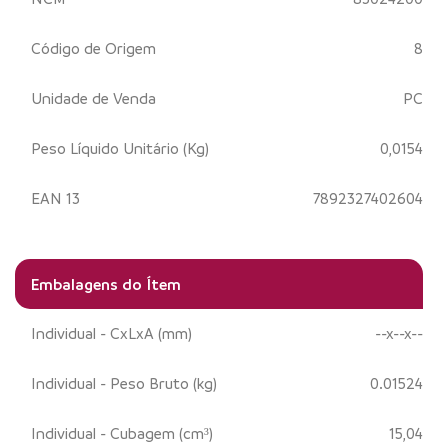
Código de Origem
8
Unidade de Venda
PC
Peso Líquido Unitário (Kg)
0,0154
EAN 13
7892327402604
Embalagens do Ítem
Individual - CxLxA (mm)
--x--x--
Individual - Peso Bruto (kg)
0.01524
Individual - Cubagem (cm³)
15,04