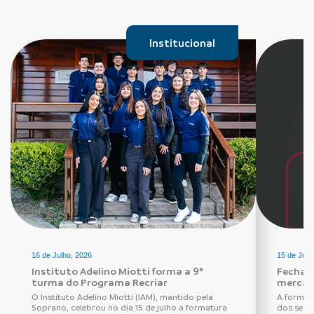
Institucional
16 de Julho, 2026
15 de Julh
Instituto Adelino Miotti forma a 9ª
Fechadu
turma do Programa Recriar
mercad
O Instituto Adelino Miotti (IAM), mantido pela
A forma 
Soprano, celebrou no dia 15 de julho a formatura
dos seus