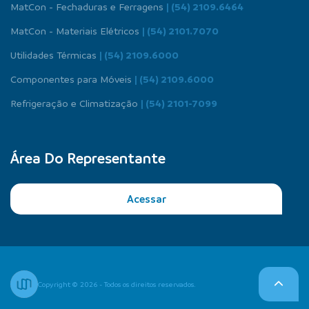
MatCon - Fechaduras e Ferragens
| (54) 2109.6464
MatCon - Materiais Elétricos
| (54) 2101.7070
Utilidades Térmicas
| (54) 2109.6000
Componentes para Móveis
| (54) 2109.6000
Refrigeração e Climatização
| (54) 2101-7099
Área Do Representante
Acessar
Copyright © 2026 - Todos os direitos reservados.