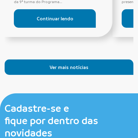
da 9ª turma do Programa...
presentes
Continuar lendo
Ver mais notícias
Cadastre-se e
fique por dentro das
novidades