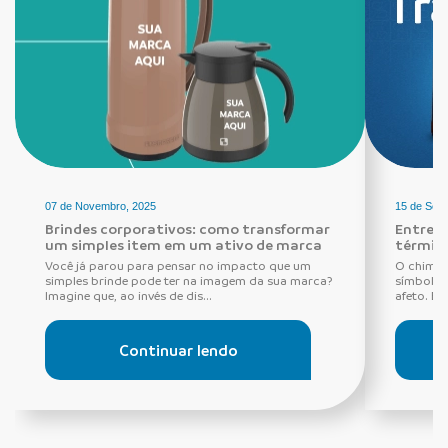
07 de Novembro, 2025
15 de Set
Brindes corporativos: como transformar
Entre r
um simples item em um ativo de marca
térmica
Você já parou para pensar no impacto que um
O chimar
simples brinde pode ter na imagem da sua marca?
símbolo 
Imagine que, ao invés de dis...
afeto. Es
Continuar lendo