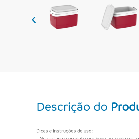
‹
Descrição do
Prod
Dicas e instruções de uso:
- Nunca lave o produto por imersão, cuide para 