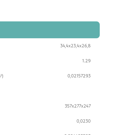
34,4x23,4x26,8
1.29
³)
0,02157293
357x277x247
0,0230