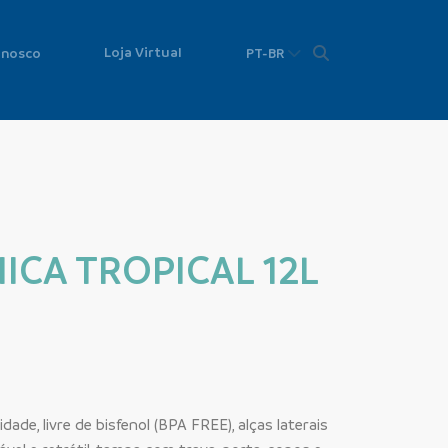
Loja Virtual
onosco
PT-BR
ICA TROPICAL 12L
ade, livre de bisfenol (BPA FREE), alças laterais