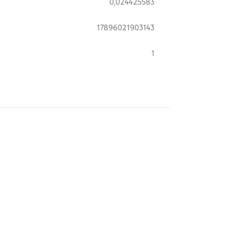
0,024425583
17896021903143
1