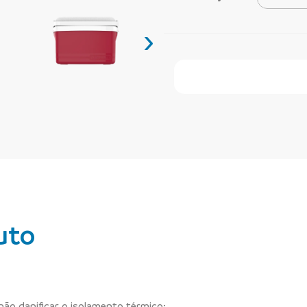
›
Faça Seu Pedido Onl
uto
não danificar o isolamento térmico;