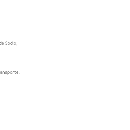
de Sódio;
ransporte.