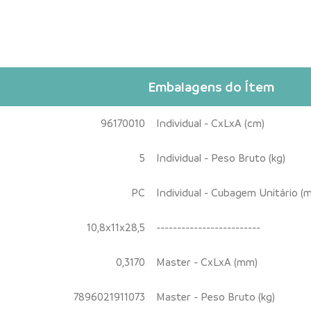
Embalagens do Ítem
96170010
Individual - CxLxA (cm)
5
Individual - Peso Bruto (kg)
PC
Individual - Cubagem Unitário (m
10,8x11x28,5
-------------------------
0,3170
Master - CxLxA (mm)
7896021911073
Master - Peso Bruto (kg)