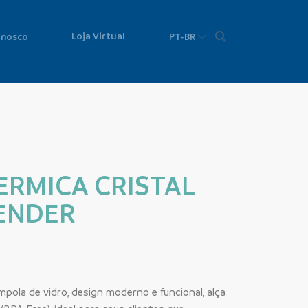
Loja Virtual
onosco
PT-BR
ERMICA CRISTAL
ENDER
pola de vidro, design moderno e funcional, alça