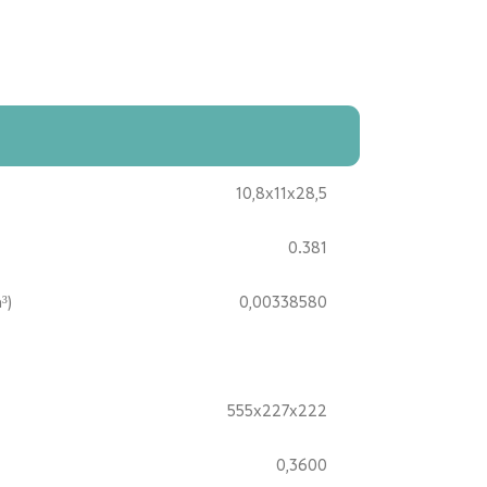
10,8x11x28,5
0.381
³)
0,00338580
555x227x222
0,3600