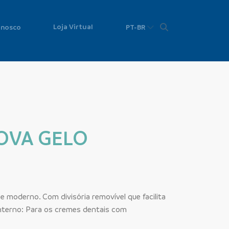
Loja Virtual
onosco
PT-BR
OVA GELO
e moderno. Com divisória removível que facilita
interno: Para os cremes dentais com