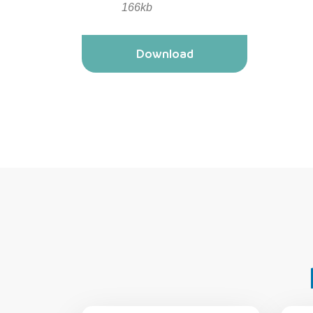
166kb
Download