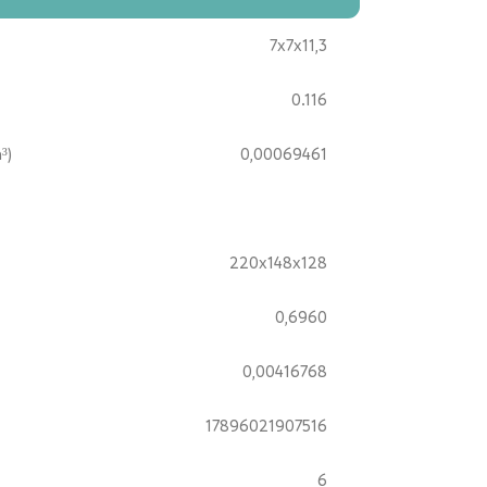
7x7x11,3
0.116
³)
0,00069461
220x148x128
0,6960
0,00416768
17896021907516
6