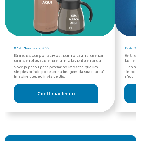
07 de Novembro, 2025
15 de Set
Brindes corporativos: como transformar
Entre r
um simples item em um ativo de marca
térmica
Você já parou para pensar no impacto que um
O chimar
simples brinde pode ter na imagem da sua marca?
símbolo 
Imagine que, ao invés de dis...
afeto. Es
Continuar lendo