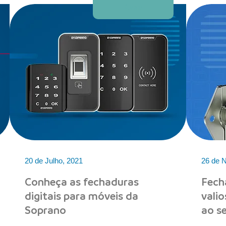
Casa
20 de Julho, 2021
26 de 
Conheça as fechaduras
Fech
digitais para móveis da
vali
Soprano
ao se