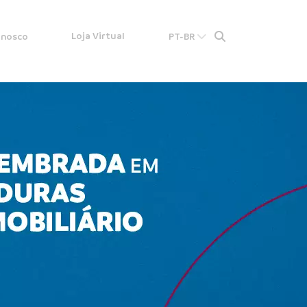
Loja Virtual
onosco
PT-BR