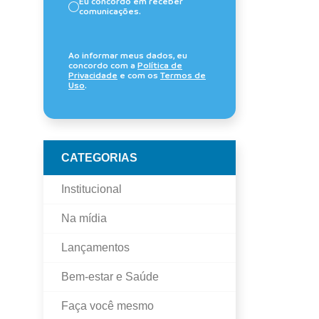
Eu concordo em receber
comunicações.
Ao informar meus dados, eu
concordo com a
Política de
Privacidade
e com os
Termos de
Uso
.
CATEGORIAS
Institucional
Na mídia
Lançamentos
Bem-estar e Saúde
Faça você mesmo