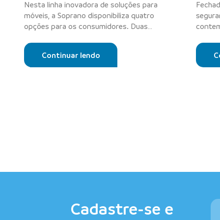
Nesta linha inovadora de soluções para
Fechad
móveis, a Soprano disponibiliza quatro
segura
opções para os consumidores. Duas
contem
possibi...
para a 
Continuar lendo
C
Cadastre-se e