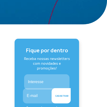
Fique por dentro
Receba nossas newsletters
com novidades e
promoções!
Interesse
CADASTRAR