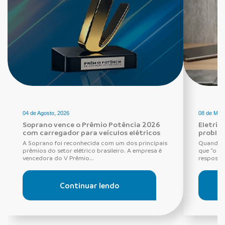
04 de Agosto, 2026
08 de Maio
Soprano vence o Prêmio Potência 2026
Eletric
com carregador para veículos elétricos
proble
A Soprano foi reconhecida com um dos principais
Quando o
prêmios do setor elétrico brasileiro. A empresa é
que “o di
vencedora do V Prêmio...
resposta 
Continuar lendo