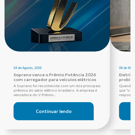
04 de Agosto, 2026
08 de Maio
Soprano vence o Prêmio Potência 2026
Eletric
com carregador para veículos elétricos
proble
A Soprano foi reconhecida com um dos principais
Quando o
prêmios do setor elétrico brasileiro. A empresa é
que “o di
vencedora do V Prêmio...
resposta 
Continuar lendo