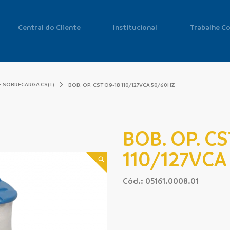
Central do Cliente
Institucional
Trabalhe C
E SOBRECARGA CS(T)
BOB. OP. CST O9-18 110/127VCA 50/60HZ
BOB. OP. CS
110/127VCA
Cód.: 05161.0008.01