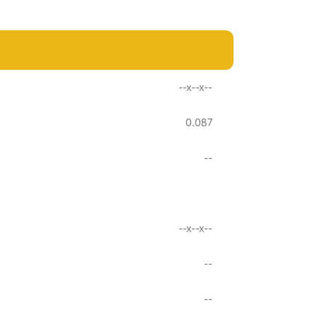
--x--x--
0.087
--
--x--x--
--
--