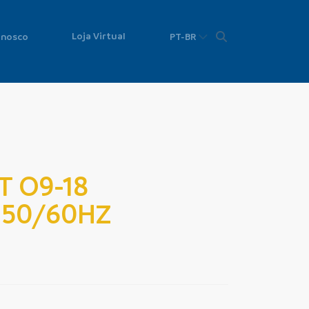
Loja Virtual
onosco
PT-BR
T O9-18
 50/60HZ