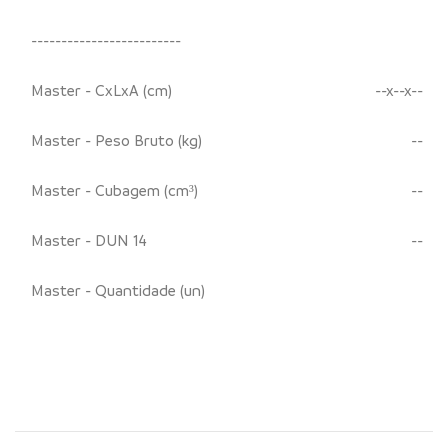
-------------------------
Master - CxLxA (cm)
--x--x--
Master - Peso Bruto (kg)
--
Master - Cubagem (cm³)
--
Master - DUN 14
--
Master - Quantidade (un)