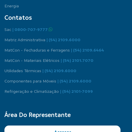
Energia
Contatos
Sac
| 0800-707-9777
Matriz Administrativa
| (54) 2109.6000
MatCon - Fechaduras e Ferragens
| (54) 2109.6464
MatCon - Materiais Elétricos
| (54) 2101.7070
Utilidades Térmicas
| (54) 2109.6000
Componentes para Móveis
| (54) 2109.6000
Refrigeração e Climatização
| (54) 2101-7099
Área Do Representante