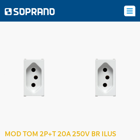
‹
MOD TOM 2P+T 20A 250V BR ILUS