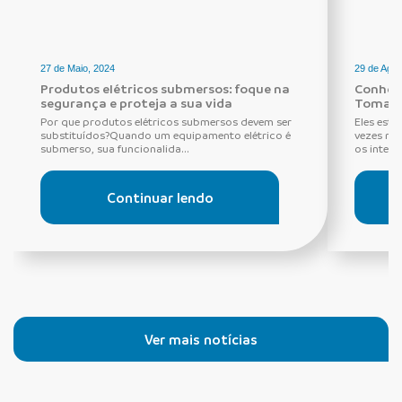
27 de Maio, 2024
29 de Agos
Produtos elétricos submersos: foque na
Conheça
segurança e proteja a sua vida
Tomada
Por que produtos elétricos submersos devem ser
Eles estã
substituídos?Quando um equipamento elétrico é
vezes ne
submerso, sua funcionalida...
os interru
Continuar lendo
Ver mais notícias