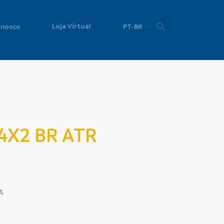
Loja Virtual
onosco
PT-BR
4X2 BR ATR
A