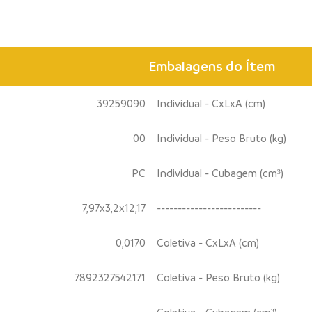
Embalagens do Ítem
39259090
Individual - CxLxA (cm)
00
Individual - Peso Bruto (kg)
PC
Individual - Cubagem (cm³)
7,97x3,2x12,17
-------------------------
0,0170
Coletiva - CxLxA (cm)
7892327542171
Coletiva - Peso Bruto (kg)
Coletiva - Cubagem (cm³)