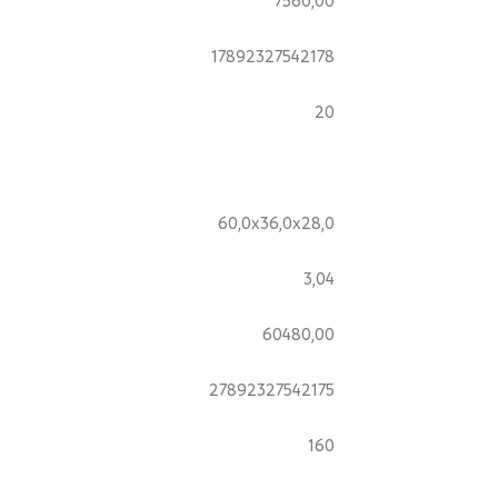
17892327542178
20
60,0x36,0x28,0
3,04
60480,00
27892327542175
160