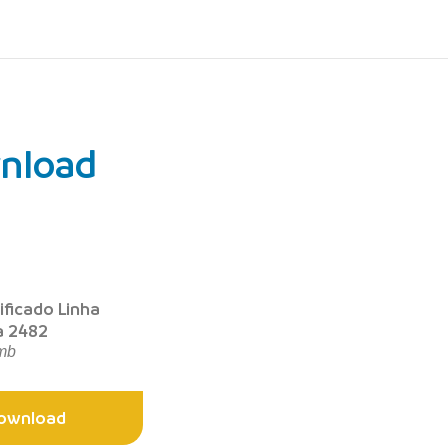
nload
ificado Linha
a 2482
mb
ownload