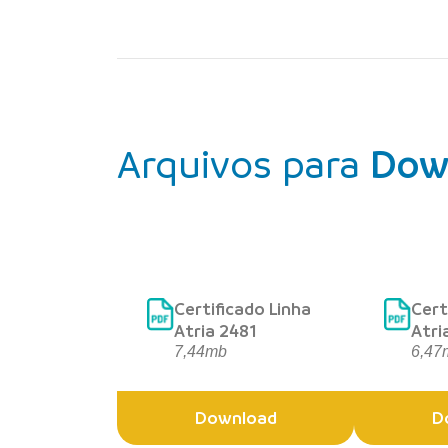
Arquivos para
Dow
Certificado Linha
Cert
Atria 2481
Atri
7,44mb
6,47
Download
D