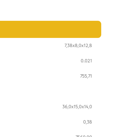
7,38x8,0x12,8
0.021
755,71
36,0x15,0x14,0
0,38
7560,00