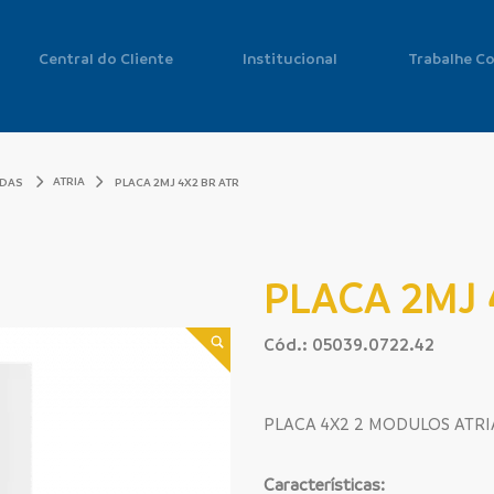
Central do Cliente
Institucional
Trabalhe C
ATRIA
ADAS
PLACA 2MJ 4X2 BR ATR
PLACA 2MJ 
Cód.: 05039.0722.42
PLACA 4X2 2 MODULOS ATRI
Características: