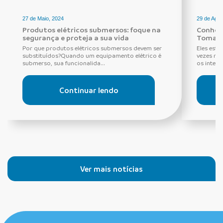
27 de Maio, 2024
29 de Agos
Produtos elétricos submersos: foque na
Conheça
segurança e proteja a sua vida
Tomada
Por que produtos elétricos submersos devem ser
Eles estã
substituídos?Quando um equipamento elétrico é
vezes ne
submerso, sua funcionalida...
os interru
Continuar lendo
Ver mais notícias