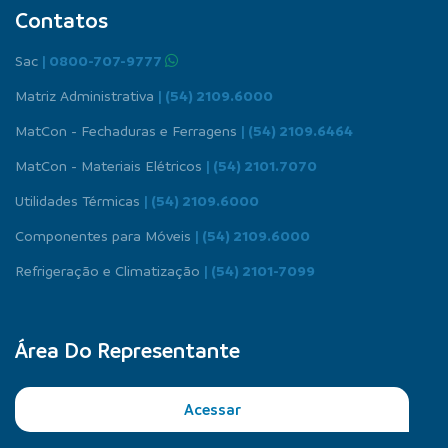
Contatos
Sac
| 0800-707-9777
Matriz Administrativa
| (54) 2109.6000
MatCon - Fechaduras e Ferragens
| (54) 2109.6464
MatCon - Materiais Elétricos
| (54) 2101.7070
Utilidades Térmicas
| (54) 2109.6000
Componentes para Móveis
| (54) 2109.6000
Refrigeração e Climatização
| (54) 2101-7099
Área Do Representante
Acessar