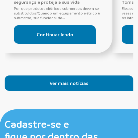
segurança e proteja a sua vida
Tomada
Por que produtos elétricos submersos devem ser
Eles estã
substituídos?Quando um equipamento elétrico é
vezes ne
submerso, sua funcionalida...
os interru
Continuar lendo
Ver mais notícias
Cadastre-se e
fique por dentro das