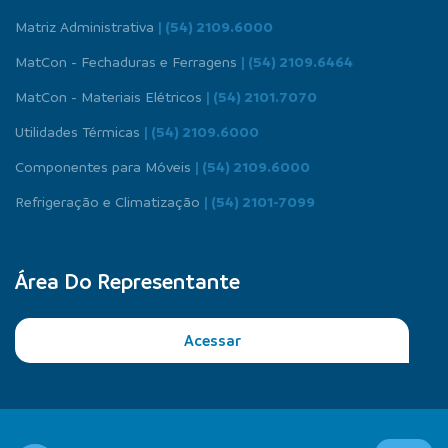
Matriz Administrativa
| (54) 2109.6000
MatCon - Fechaduras e Ferragens
| (54) 2109.6464
MatCon - Materiais Elétricos
| (54) 2101.7070
Utilidades Térmicas
| (54) 2109.6000
Componentes para Móveis
| (54) 2109.6000
Refrigeração e Climatização
| (54) 2101-7099
Área Do Representante
Acessar