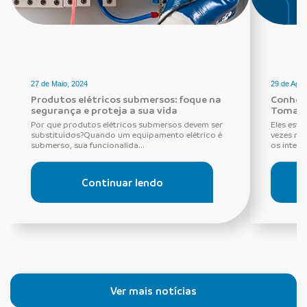
27 de Maio, 2024
29 de Agos
Produtos elétricos submersos: foque na
Conheça
segurança e proteja a sua vida
Tomada
Por que produtos elétricos submersos devem ser
Eles estã
substituídos?Quando um equipamento elétrico é
vezes ne
submerso, sua funcionalida...
os interru
Continuar lendo
Ver mais notícias