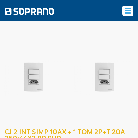
‹
CJ 2 INT SIMP 10AX + 1 TOM 2P+T 20A