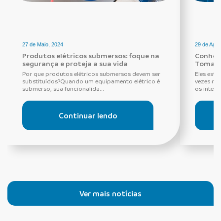
27 de Maio, 2024
29 de Agos
Produtos elétricos submersos: foque na
Conheça
segurança e proteja a sua vida
Tomada
Por que produtos elétricos submersos devem ser
Eles estã
substituídos?Quando um equipamento elétrico é
vezes ne
submerso, sua funcionalida...
os interru
Continuar lendo
Ver mais notícias