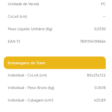
Unidade de Venda
PC
CxLxA (cm)
--
Peso Líquido Unitário (Kg)
0,0330
EAN 13
7891154199664
Embalagens do Ítem
Individual - CxLxA (cm)
80x25x122
Individual - Peso Bruto (kg)
0.0418
Individual - Cubagem (cm³)
420,89