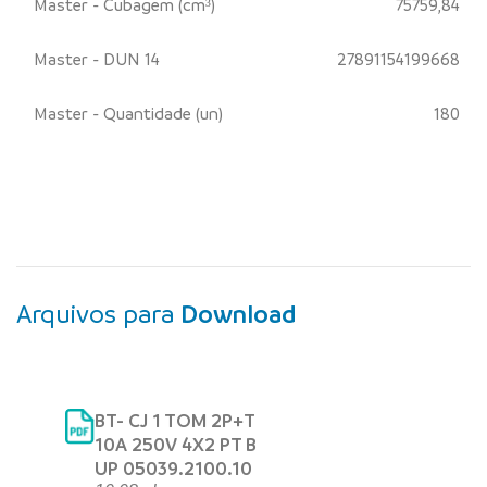
Master - Cubagem (cm³)
75759,84
Master - DUN 14
27891154199668
Master - Quantidade (un)
180
Arquivos para
Download
BT- CJ 1 TOM 2P+T
10A 250V 4X2 PT B
UP 05039.2100.10