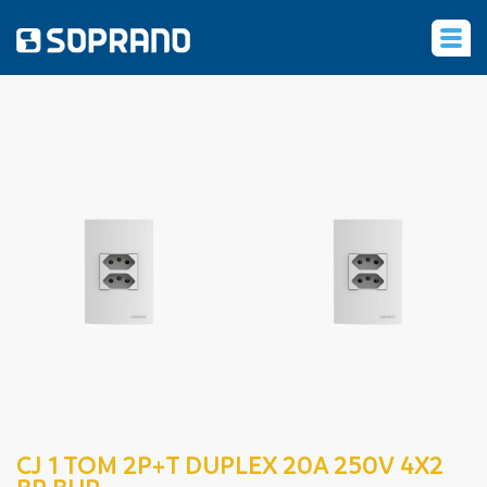
‹
CJ 1 TOM 2P+T DUPLEX 20A 250V 4X2