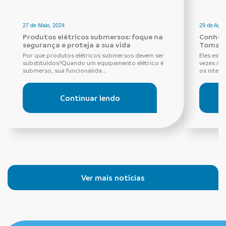
27 de Maio, 2024
29 de Agos
Produtos elétricos submersos: foque na
Conheça
segurança e proteja a sua vida
Tomada
Por que produtos elétricos submersos devem ser
Eles estã
substituídos?Quando um equipamento elétrico é
vezes ne
submerso, sua funcionalida...
os interru
Continuar lendo
Ver mais notícias