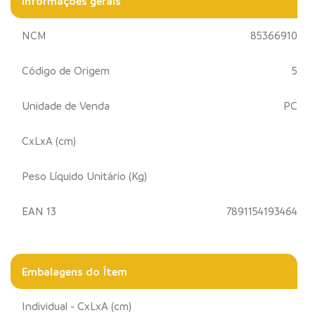
Informações gerais
NCM
85366910
Código de Origem
5
Unidade de Venda
PC
CxLxA (cm)
Peso Líquido Unitário (Kg)
EAN 13
7891154193464
Embalagens do Ítem
Individual - CxLxA (cm)