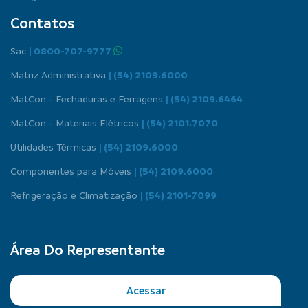
Contatos
Sac
| 0800-707-9777
Matriz Administrativa
| (54) 2109.6000
MatCon - Fechaduras e Ferragens
| (54) 2109.6464
MatCon - Materiais Elétricos
| (54) 2101.7070
Utilidades Térmicas
| (54) 2109.6000
Componentes para Móveis
| (54) 2109.6000
Refrigeração e Climatização
| (54) 2101-7099
Área Do Representante
Acessar