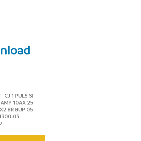
nload
- CJ 1 PULS SI
CAMP 10AX 25
X2 BR BUP 05
1300.03
b