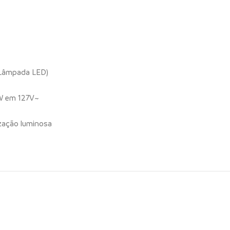
 Lâmpada LED)
W em 127V~
ização luminosa