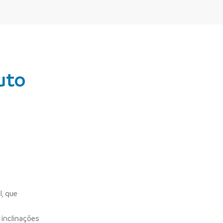
uto
l, que
 inclinações