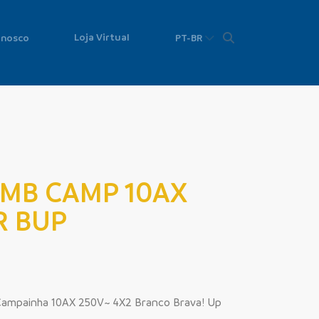
Loja Virtual
onosco
PT-BR
SIMB CAMP 10AX
R BUP
 Campainha 10AX 250V~ 4X2 Branco Brava! Up