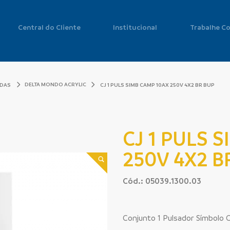
Central do Cliente
Institucional
Trabalhe C
DELTA MONDO ACRYLIC
ADAS
CJ 1 PULS SIMB CAMP 10AX 250V 4X2 BR BUP
CJ 1 PULS 
250V 4X2 B
Cód.: 05039.1300.03
Conjunto 1 Pulsador Símbolo