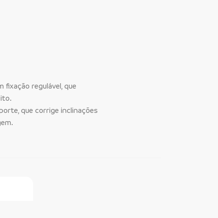
 fixação regulável, que
ito.
orte, que corrige inclinações
gem.
ine