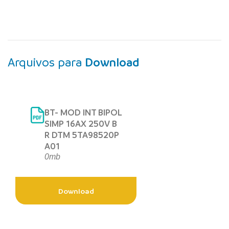
Arquivos para
Download
BT- MOD INT BIPOL
SIMP 16AX 250V B
R DTM 5TA98520P
A01
0mb
Download