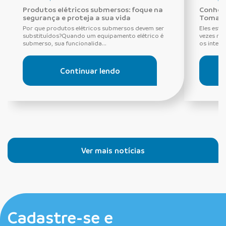
Produtos elétricos submersos: foque na
Conheça
segurança e proteja a sua vida
Tomada
Por que produtos elétricos submersos devem ser
Eles estã
substituídos?Quando um equipamento elétrico é
vezes ne
submerso, sua funcionalida...
os interru
Continuar lendo
Ver mais notícias
Cadastre-se e