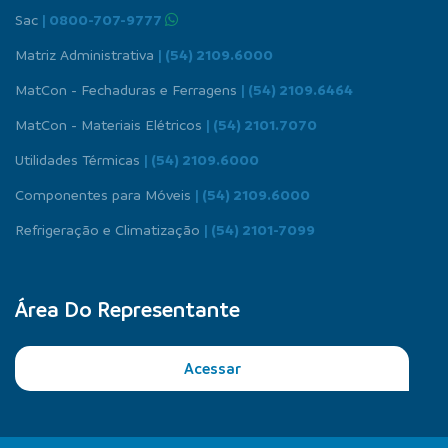
Sac
| 0800-707-9777
Matriz Administrativa
| (54) 2109.6000
MatCon - Fechaduras e Ferragens
| (54) 2109.6464
MatCon - Materiais Elétricos
| (54) 2101.7070
Utilidades Térmicas
| (54) 2109.6000
Componentes para Móveis
| (54) 2109.6000
Refrigeração e Climatização
| (54) 2101-7099
Área Do Representante
Acessar