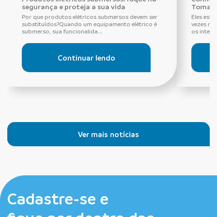
segurança e proteja a sua vida
Tomada
Por que produtos elétricos submersos devem ser
Eles estã
substituídos?Quando um equipamento elétrico é
vezes ne
submerso, sua funcionalida...
os interru
Continuar lendo
Ver mais notícias
Cadastre-se e