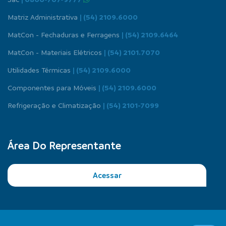
Matriz Administrativa
| (54) 2109.6000
MatCon - Fechaduras e Ferragens
| (54) 2109.6464
MatCon - Materiais Elétricos
| (54) 2101.7070
Utilidades Térmicas
| (54) 2109.6000
Componentes para Móveis
| (54) 2109.6000
Refrigeração e Climatização
| (54) 2101-7099
Área Do Representante
Acessar