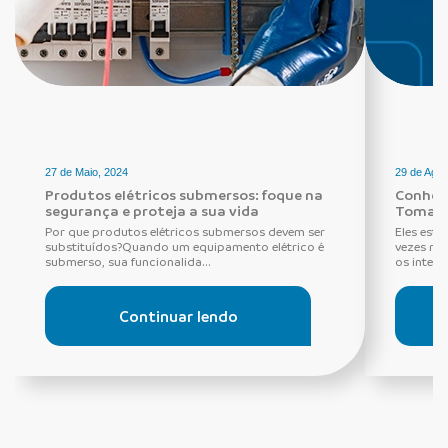
27 de Maio, 2024
29 de Agos
Produtos elétricos submersos: foque na
Conheça
segurança e proteja a sua vida
Tomada
Por que produtos elétricos submersos devem ser
Eles estã
substituídos?Quando um equipamento elétrico é
vezes ne
submerso, sua funcionalida...
os interru
Continuar lendo