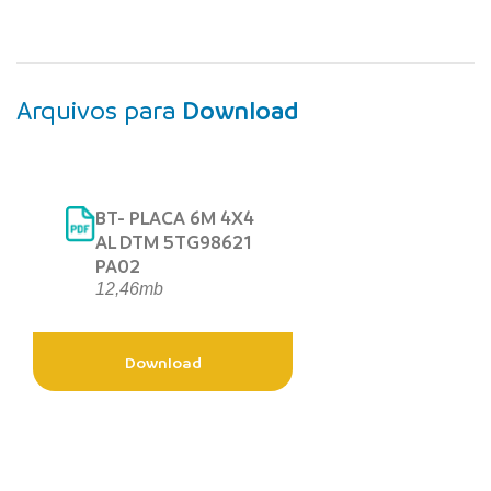
Arquivos para
Download
BT- PLACA 6M 4X4
AL DTM 5TG98621
PA02
12,46mb
Download