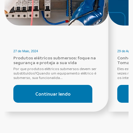
27 de Maio, 2024
29 de Agos
Produtos elétricos submersos: foque na
Conheça
segurança e proteja a sua vida
Tomada
Por que produtos elétricos submersos devem ser
Eles estã
substituídos?Quando um equipamento elétrico é
vezes ne
submerso, sua funcionalida...
os interru
Continuar lendo