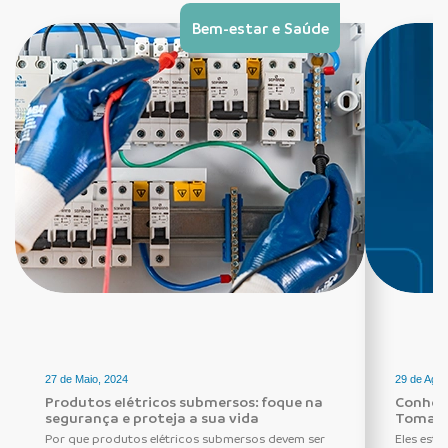
Bem-estar e Saúde
27 de Maio, 2024
29 de Agos
Produtos elétricos submersos: foque na
Conheça
segurança e proteja a sua vida
Tomada
Por que produtos elétricos submersos devem ser
Eles estã