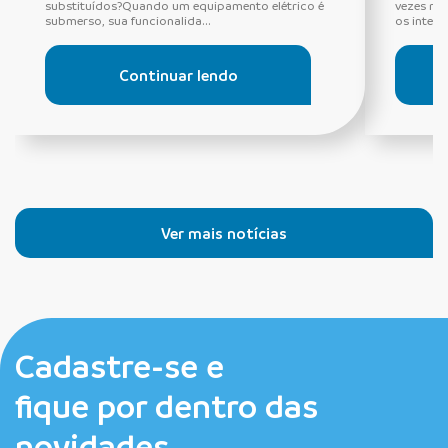
substituídos?Quando um equipamento elétrico é
vezes ne
submerso, sua funcionalida...
os interru
Continuar lendo
Ver mais notícias
Cadastre-se e
fique por dentro das
novidades