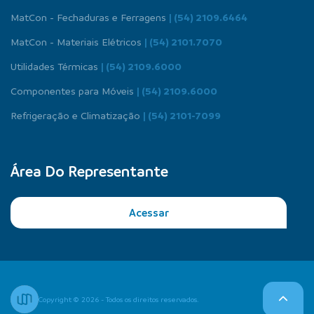
MatCon - Fechaduras e Ferragens
| (54) 2109.6464
MatCon - Materiais Elétricos
| (54) 2101.7070
Utilidades Térmicas
| (54) 2109.6000
Componentes para Móveis
| (54) 2109.6000
Refrigeração e Climatização
| (54) 2101-7099
Área Do Representante
Acessar
Copyright © 2026 - Todos os direitos reservados.